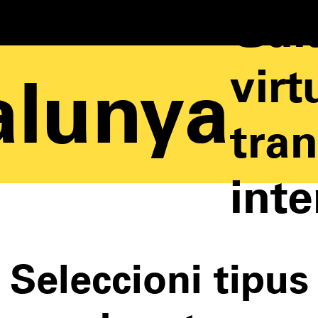
Gui
virt
alunya
tra
int
Seleccioni tipus